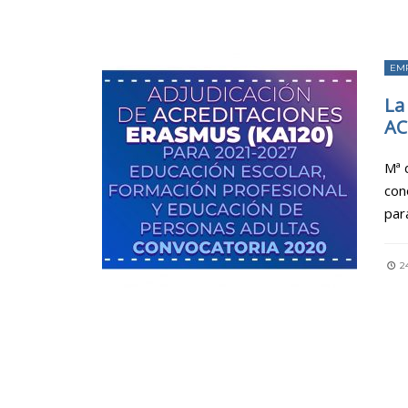
EM
La
AC
Mª 
con
par
2