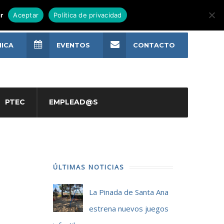
r
Aceptar
Política de privacidad
NICA
EVENTOS
CONTACTO
PTEC
EMPLEAD@S
ÚLTIMAS NOTICIAS
La Pinada de Santa Ana
estrena nuevos juegos