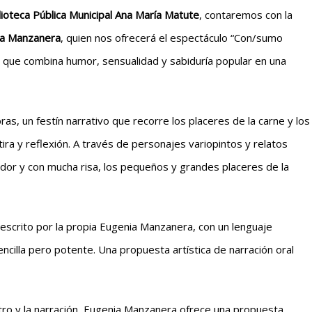
blioteca Pública Municipal Ana María Matute
, contaremos con la
ia Manzanera
, quien nos ofrecerá el espectáculo “Con/sumo
 que combina humor, sensualidad y sabiduría popular en una
as, un festín narrativo que recorre los placeres de la carne y los
ira y reflexión. A través de personajes variopintos y relatos
pudor y con mucha risa, los pequeños y grandes placeres de la
escrito por la propia Eugenia Manzanera, con un lenguaje
cilla pero potente. Una propuesta artística de narración oral
atro y la narración, Eugenia Manzanera ofrece una propuesta