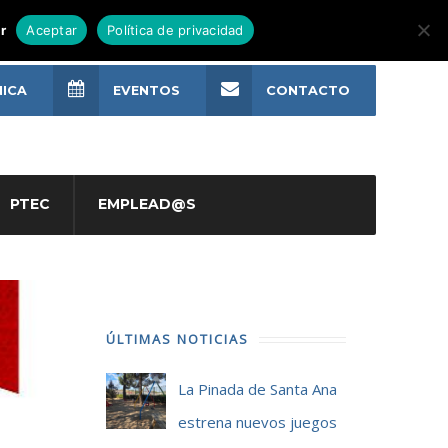
r
Aceptar
Política de privacidad
NICA
EVENTOS
CONTACTO
PTEC
EMPLEAD@S
ÚLTIMAS NOTICIAS
La Pinada de Santa Ana
estrena nuevos juegos