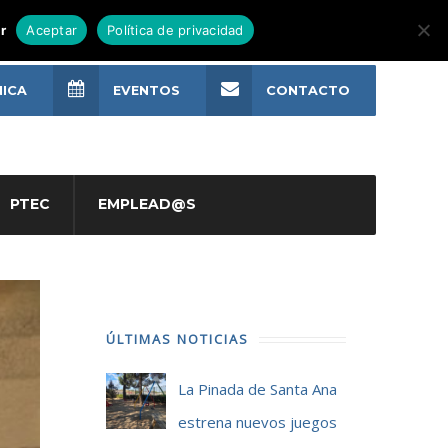
r
Aceptar
Política de privacidad
NICA
EVENTOS
CONTACTO
PTEC
EMPLEAD@S
ÚLTIMAS NOTICIAS
La Pinada de Santa Ana
estrena nuevos juegos