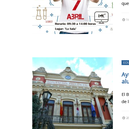
que
1 
ED
Ay
al
El 
de 
2