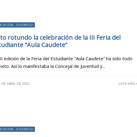
UCACIÓN
•
JUVENTUD
ito rotundo la celebración de la III Feria del
tudiante “Aula Caudete”
III edición de la Feria del Estudiante “Aula Caudete” ha sido todo
éxito. Así lo manifestaba la Concejal de Juventud y
...
 DE ABRIL DE 2022
LEER MÁS
UCACIÓN
•
JUVENTUD