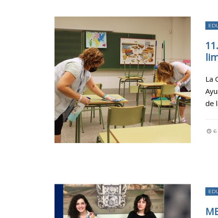
ED
11
li
La 
Ayu
de 
6 
ED
ME