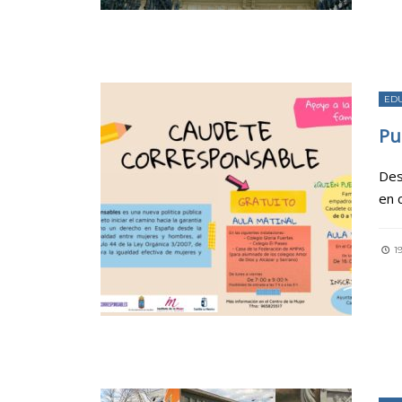
ED
Pu
Des
en 
1