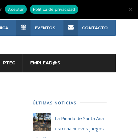
r
Aceptar
Política de privacidad
NICA
EVENTOS
CONTACTO
PTEC
EMPLEAD@S
ÚLTIMAS NOTICIAS
La Pinada de Santa Ana
estrena nuevos juegos