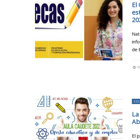
El
es
20
Nat
inf
de 
11
ED
La
Ab
El 