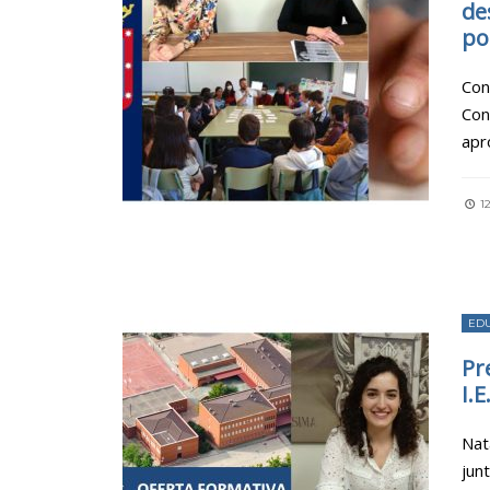
de
po
Con
Con
apr
1
ED
Pr
I.
Nat
jun