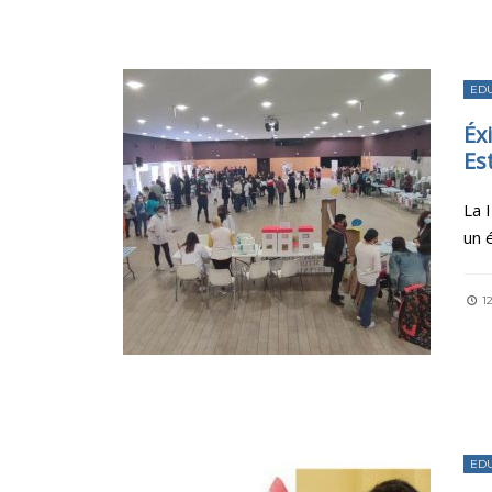
ED
Éx
Es
La 
un 
12
ED