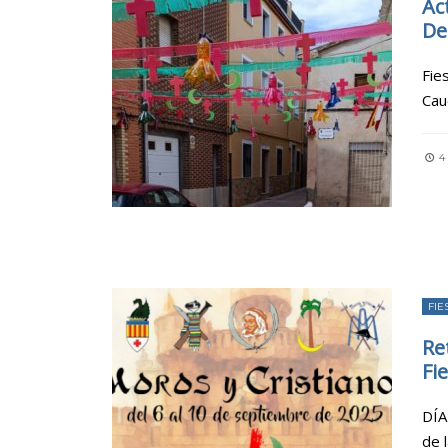
Ac
De
Fie
Cau
4
FIE
Re
Fi
DÍA
de 