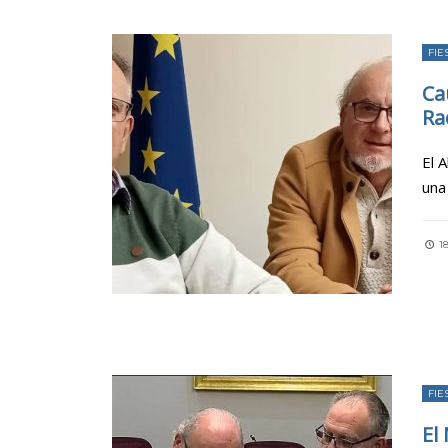
FIE
Ca
Ra
El 
una
18
FIE
El