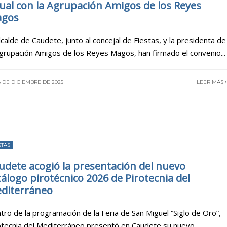
ual con la Agrupación Amigos de los Reyes
gos
alcalde de Caudete, junto al concejal de Fiestas, y la presidenta de
Agrupación Amigos de los Reyes Magos, han firmado el convenio
...
 DE DICIEMBRE DE 2025
LEER MÁS
STAS
udete acogió la presentación del nuevo
tálogo pirotécnico 2026 de Pirotecnia del
diterráneo
tro de la programación de la Feria de San Miguel “Siglo de Oro”,
otecnia del Mediterráneo presentó en Caudete su nuevo
...