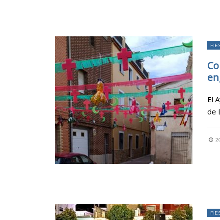
FIE
Co
en
El 
de 
2
FIE