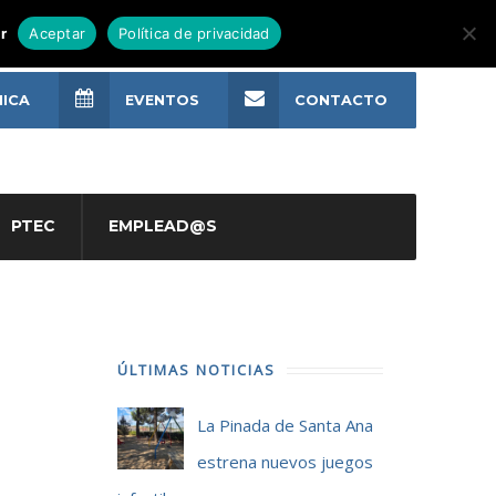
r
Aceptar
Política de privacidad
NICA
EVENTOS
CONTACTO
PTEC
EMPLEAD@S
ÚLTIMAS NOTICIAS
La Pinada de Santa Ana
estrena nuevos juegos