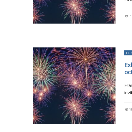
1
FIE
Ex
oc
Fra
invi
15