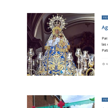
FIE
Ag
Par
las
Pat
16
FIE