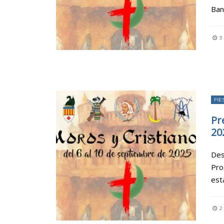
Ban
3
FIE
Pr
20
Des
Pro
est
2