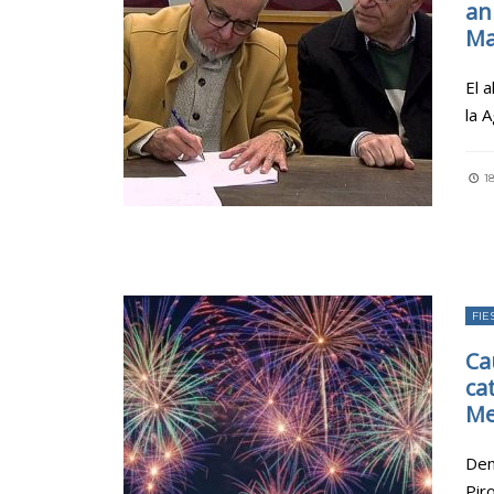
an
Ma
El 
la 
18
FIE
Ca
ca
Me
Den
Pir