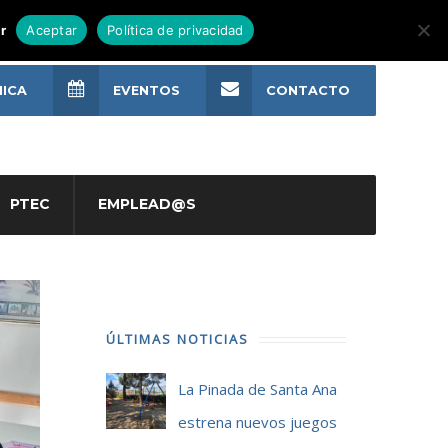
r
Aceptar
Política de privacidad
NICA
EVENTOS
CONTACTO
PTEC
EMPLEAD@S
ÚLTIMAS NOTICIAS
La Pinada de Santa Ana
estrena nuevos juegos