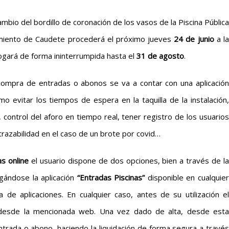
cambio del bordillo de coronación de los vasos de la Piscina Pública
tamiento de Caudete procederá el próximo jueves
24 de junio
a l
rogará de forma ininterrumpida hasta el
31 de agosto
.
ompra de entradas o abonos se va a contar con una aplicación
o evitar los tiempos de espera en la taquilla de la instalación,
, control del aforo en tiempo real, tener registro de los usuarios
 trazabilidad en el caso de un brote por covid…
s online
el usuario dispone de dos opciones, bien a través de l
ándose la aplicación
“Entradas Piscinas”
disponible en cualquie
 de aplicaciones. En cualquier caso, antes de su utilización el
 desde la mencionada web. Una vez dado de alta, desde esta
ntrada o abono, haciendo la liquidación de forma segura a través