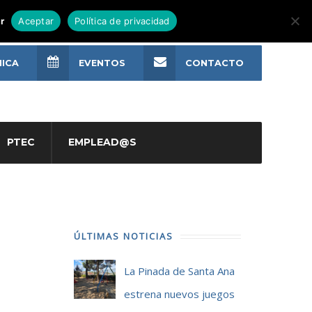
r
Aceptar
Política de privacidad
NICA
EVENTOS
CONTACTO
PTEC
EMPLEAD@S
ÚLTIMAS NOTICIAS
La Pinada de Santa Ana
estrena nuevos juegos