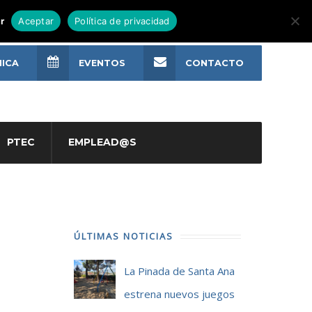
r
Aceptar
Política de privacidad
NICA
EVENTOS
CONTACTO
PTEC
EMPLEAD@S
ÚLTIMAS NOTICIAS
La Pinada de Santa Ana
estrena nuevos juegos