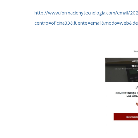
http://www.formacionytecnologia.com/email/20
centro=oficina33&fuente=email&modo=web&de