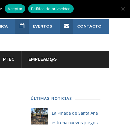
r
Aceptar
Política de privacidad
NICA
EVENTOS
CONTACTO
PTEC
EMPLEAD@S
ÚLTIMAS NOTICIAS
La Pinada de Santa Ana
estrena nuevos juegos