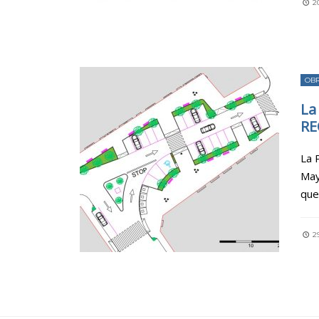
2
OB
La
RE
La 
May
que
2