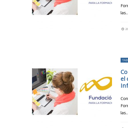
For
las
..
2
TAB
Co
el
In
Con
For
las
..