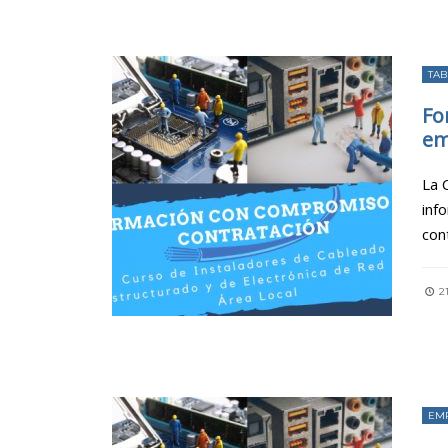
TAB
Fo
em
La 
inf
con
2
EM