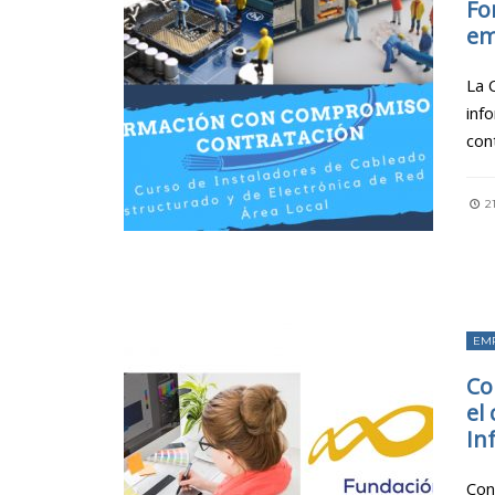
Fo
em
La 
inf
con
2
EM
Co
el
In
Con