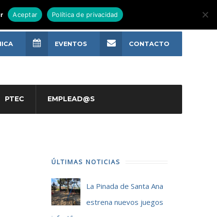
r
Aceptar
Política de privacidad
NICA
EVENTOS
CONTACTO
PTEC
EMPLEAD@S
ÚLTIMAS NOTICIAS
La Pinada de Santa Ana
estrena nuevos juegos