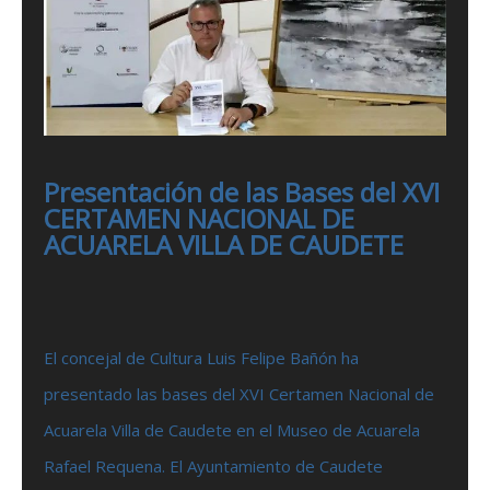
Presentación de las Bases del XVI
CERTAMEN NACIONAL DE
ACUARELA VILLA DE CAUDETE
El concejal de Cultura Luis Felipe Bañón ha
presentado las bases del XVI Certamen Nacional de
Acuarela Villa de Caudete en el Museo de Acuarela
Rafael Requena. El Ayuntamiento de Caudete