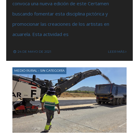
convoca una nueva edición de este Certamen
buscando fomentar esta disciplina pictórica y
promocionar las creaciones de los artistas en
acuarela. Esta actividad es
24 DE MAYO DE 2021
LEER MÁS
MEDIO RURAL
•
SIN CATEGORÍA