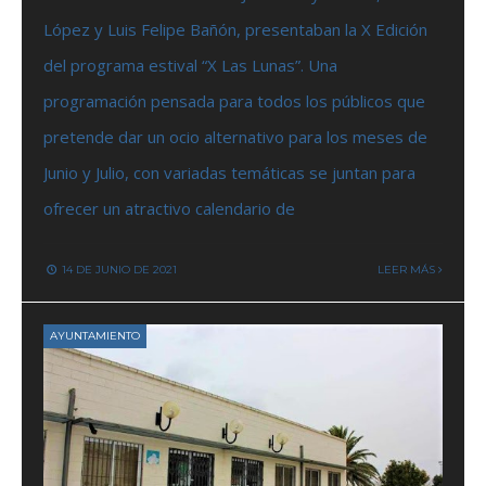
López y Luis Felipe Bañón, presentaban la X Edición
del programa estival “X Las Lunas”. Una
programación pensada para todos los públicos que
pretende dar un ocio alternativo para los meses de
Junio y Julio, con variadas temáticas se juntan para
ofrecer un atractivo calendario de
14 DE JUNIO DE 2021
LEER MÁS
AYUNTAMIENTO