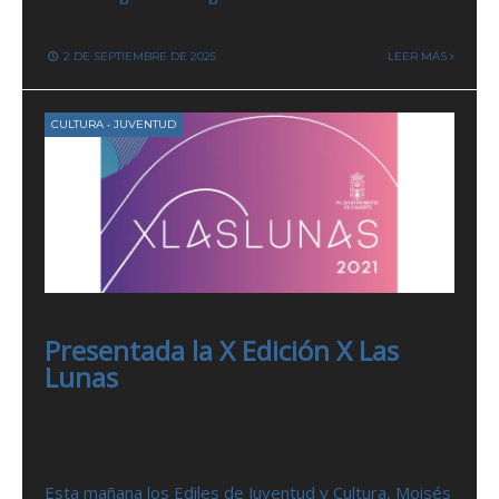
2 DE SEPTIEMBRE DE 2025
LEER MÁS
CULTURA
•
JUVENTUD
Presentada la X Edición X Las
Lunas
Esta mañana los Ediles de Juventud y Cultura, Moisés