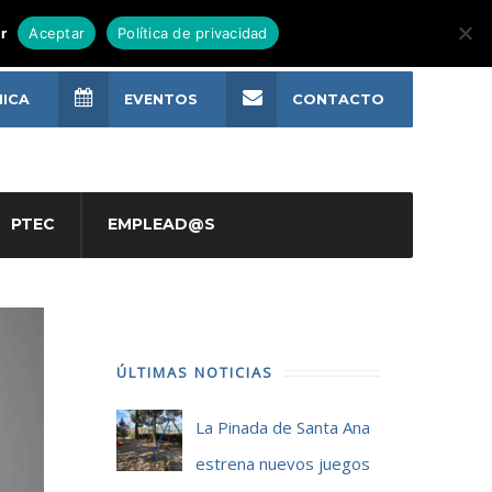
r
Aceptar
Política de privacidad
NICA
EVENTOS
CONTACTO
PTEC
EMPLEAD@S
ÚLTIMAS NOTICIAS
La Pinada de Santa Ana
estrena nuevos juegos