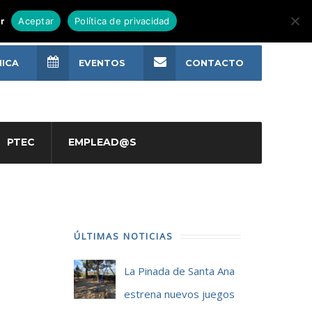
r
Aceptar
Política de privacidad
NICA
EVENTOS
CONTACTO
PTEC
EMPLEAD@S
ÚLTIMAS NOTICIAS
La Pinada de Santa Ana
estrena nuevos juegos