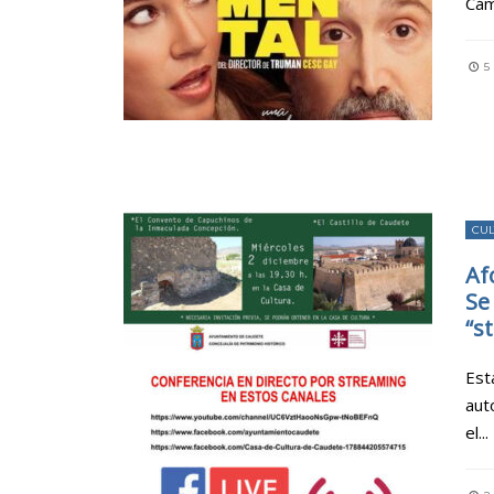
Cám
5
CU
Af
Se
“s
Est
aut
el
...