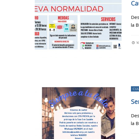
Ca
Des
la 
16
CU
Se
Des
la 