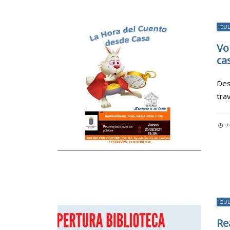
CU
Vo
ca
Des
tra
2
CU
Re