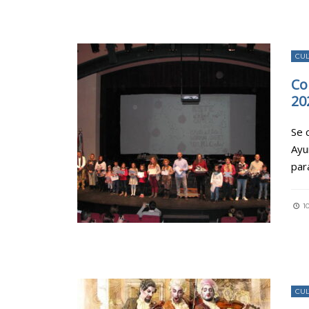
CU
Co
20
Se 
Ayu
par
10
CU