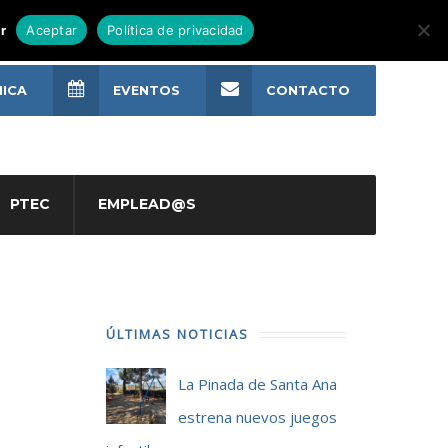
r
Aceptar
Política de privacidad
NICA
EVENTOS
CONTACTO
PTEC
EMPLEAD@S
ÚLTIMAS NOTICIAS
La Pinada de Santa Ana
estrena nuevos juegos