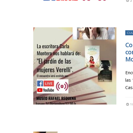
2
CU
Co
co
Mo
Enc
las
Cas
1 