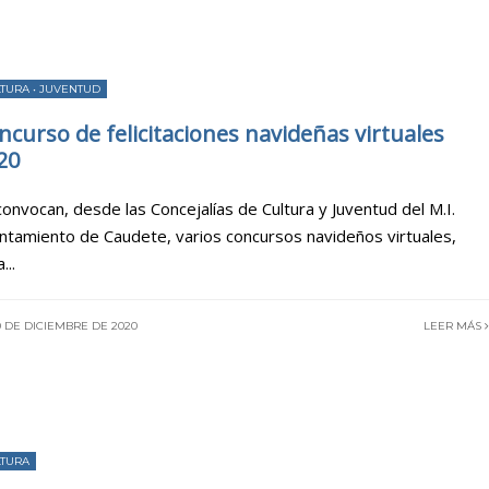
LTURA
•
JUVENTUD
ncurso de felicitaciones navideñas virtuales
20
convocan, desde las Concejalías de Cultura y Juventud del M.I.
ntamiento de Caudete, varios concursos navideños virtuales,
a
...
 DE DICIEMBRE DE 2020
LEER MÁS
LTURA