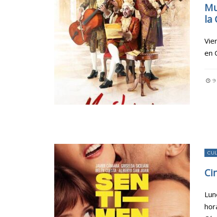
Mu
la
Vie
en 
9
CU
Ci
Lun
hor