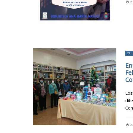
2
CU
En
Fe
Co
Los
dif
Con
2