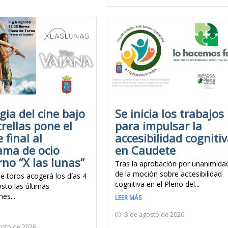
ia del cine bajo
Se inicia los trabajos
trellas pone el
para impulsar la
 final al
accesibilidad cogniti
ama de ocio
en Caudete
no “X las lunas”
Tras la aprobación por unanimida
de la moción sobre accesibilidad
de toros acogerá los días 4
cognitiva en el Pleno del...
sto las últimas
es...
LEER MÁS
3 de agosto de 2026
osto de 2026