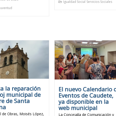
Igualdad Social
Servicios Sociales
Juventud
za la reparación
El nuevo Calendario 
loj municipal de
Eventos de Caudete,
re de Santa
ya disponible en la
ina
web municipal
al de Obras, Moisés López,
La Concejalía de Comunicación y