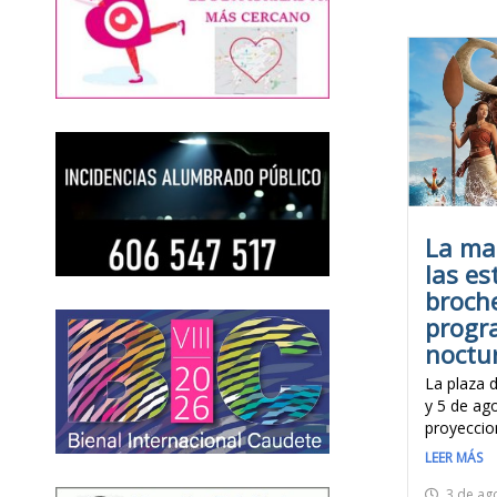
La mag
las es
broche
progr
noctur
La plaza 
y 5 de ago
proyeccion
LEER MÁS
3 de ag