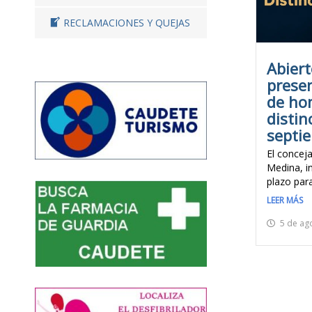
RECLAMACIONES Y QUEJAS
Abiert
prese
de ho
distin
septi
El conceja
Medina, i
plazo para
LEER MÁS
5 de ag