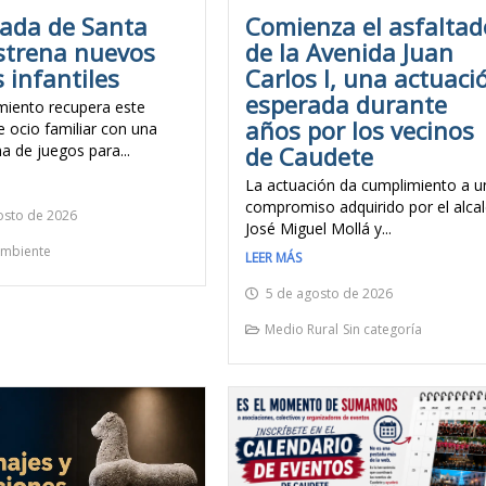
Comienza el asfaltad
nada de Santa
de la Avenida Juan
strena nuevos
Carlos I, una actuaci
 infantiles
esperada durante
miento recupera este
años por los vecinos
e ocio familiar con una
de Caudete
a de juegos para...
La actuación da cumplimiento a u
compromiso adquirido por el alca
osto de 2026
José Miguel Mollá y...
mbiente
LEER MÁS
5 de agosto de 2026
Medio Rural
Sin categoría