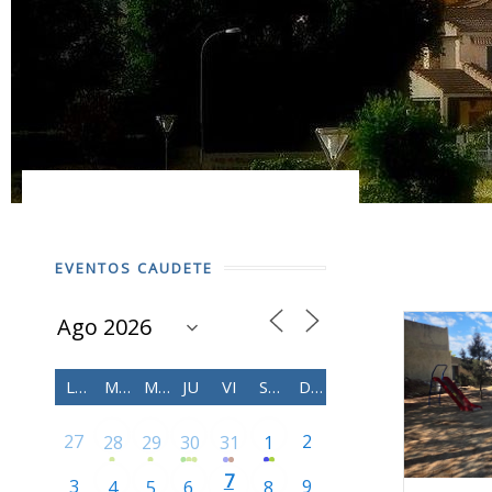
EVENTOS CAUDETE
LU
MA
MI
JU
VI
SÁ
DO
27
2
28
29
30
31
1
7
3
9
4
5
6
8