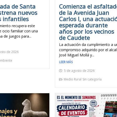
Comienza el asfaltad
nada de Santa
de la Avenida Juan
strena nuevos
Carlos I, una actuaci
 infantiles
esperada durante
miento recupera este
años por los vecinos
e ocio familiar con una
de Caudete
a de juegos para...
La actuación da cumplimiento a u
compromiso adquirido por el alca
osto de 2026
José Miguel Mollá y...
mbiente
LEER MÁS
5 de agosto de 2026
Medio Rural
Sin categoría