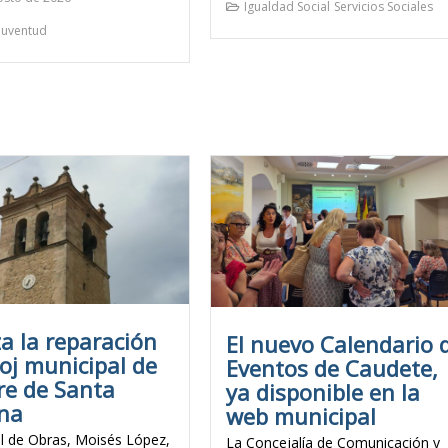
Igualdad Social
Servicios Sociales
Juventud
za la reparación
El nuevo Calendario 
loj municipal de
Eventos de Caudete,
re de Santa
ya disponible en la
ina
web municipal
al de Obras, Moisés López,
La Concejalía de Comunicación y