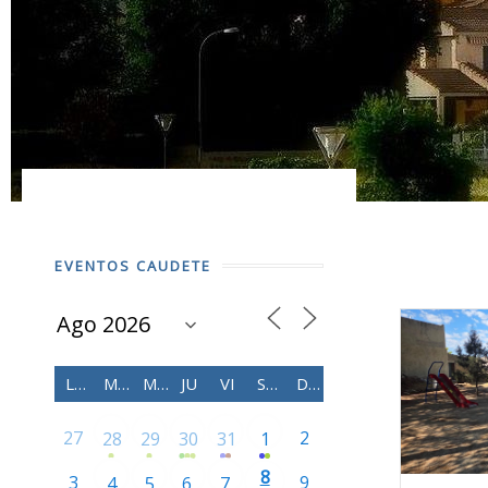
EVENTOS CAUDETE
LU
MA
MI
JU
VI
SÁ
DO
27
2
28
29
30
31
1
8
3
9
4
5
6
7