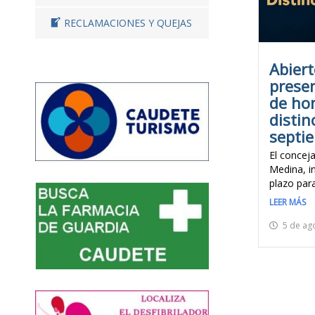
RECLAMACIONES Y QUEJAS
Abiert
prese
de ho
distin
septi
El conceja
Medina, i
plazo para
LEER MÁS
5 de ag