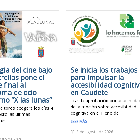
ia del cine bajo
Se inicia los trabajos
trellas pone el
para impulsar la
 final al
accesibilidad cogniti
ama de ocio
en Caudete
no “X las lunas”
Tras la aprobación por unanimida
de la moción sobre accesibilidad
de toros acogerá los días 4
cognitiva en el Pleno del...
sto las últimas
es...
LEER MÁS
3 de agosto de 2026
osto de 2026