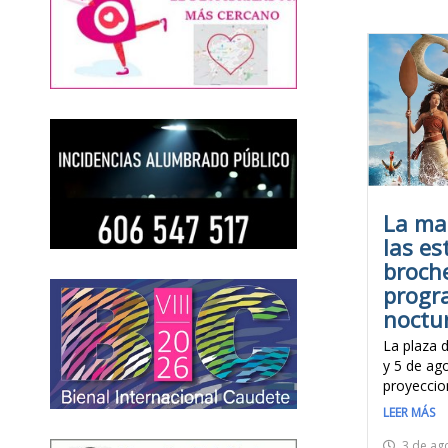
La mag
las es
broche
progr
noctur
La plaza 
y 5 de ago
proyeccion
LEER MÁS
3 de ag