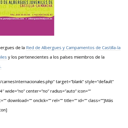
bergues de la
Red de Albergues y Campamentos de Castilla-la
iles
y los pertenecientes a los países miembros de la
.
carnesInternacionales.php” target=”blank” style=”default”
 wide=”no” center=”no” radius=”auto” icon=””
 download=”” onclick=”” rel=”” title=”” id=”” class=””]Más
ton]