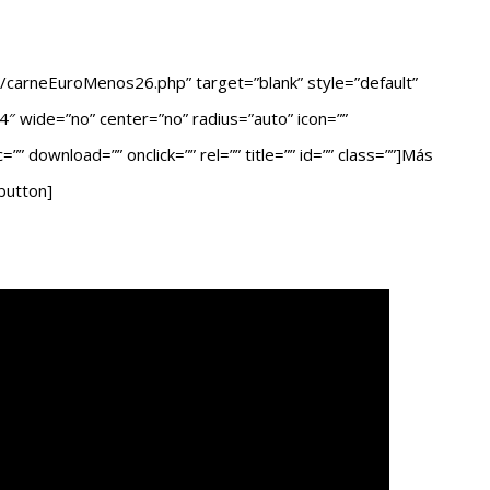
/carneEuroMenos26.php” target=”blank” style=”default”
 wide=”no” center=”no” radius=”auto” icon=””
 download=”” onclick=”” rel=”” title=”” id=”” class=””]Más
button]