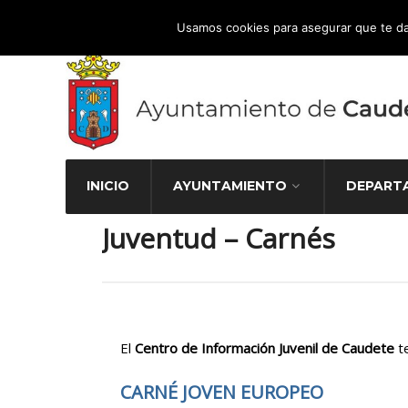
Atención Ciudadana 965 827 000
Usamos cookies para asegurar que te da
INICIO
AYUNTAMIENTO
DEPART
Juventud – Carnés
El
Centro de Información Juvenil de Caudete
te
CARNÉ JOVEN EUROPEO