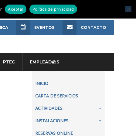
r
Aceptar
Política de privacidad
NICA
EVENTOS
CONTACTO
PTEC
EMPLEAD@S
INICIO
CARTA DE SERVICIOS
ACTIVIDADES
INSTALACIONES
RESERVAS ONLINE