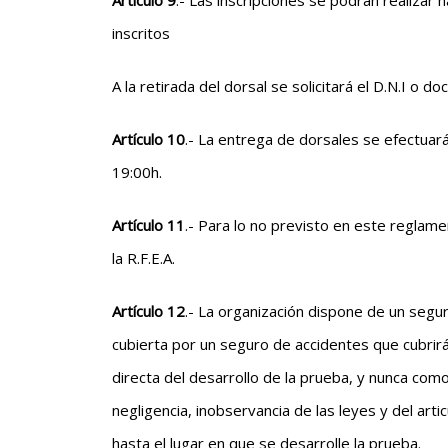
Artículo 9
.- Las inscripciones se podrán realizar 
inscritos
A la retirada del dorsal se solicitará el D.N.I o 
Artículo 10
.- La entrega de dorsales se efectuar
19:00h.
Artículo 11
.- Para lo no previsto en este reglame
la R.F.E.A.
Artículo 12
.- La organización dispone de un segur
cubierta por un seguro de accidentes que cubri
directa del desarrollo de la prueba, y nunca com
negligencia, inobservancia de las leyes y del art
hasta el lugar en que se desarrolle la prueba.