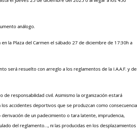
hasta el jueves 25 de diciembre del 2025 o al llegar a los 450
documento análogo.
á en la Plaza del Carmen el sábado 27 de diciembre de 17:30h a
nto será resuelto con arreglo a los reglamentos de la I.A.A.F. y de
o de responsabilidad civil. Asimismo la organización estará
rá los accidentes deportivos que se produzcan como consecuencia
o derivación de un padecimiento o tara latente, imprudencia,
iculado del reglamento…, ni las producidas en los desplazamientos