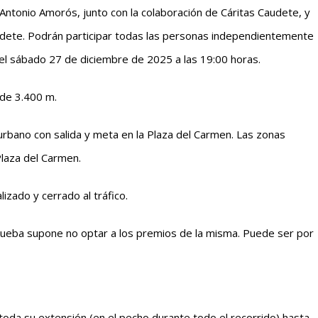
Antonio Amorós, junto con la colaboración de Cáritas Caudete, y
Caudete. Podrán participar todas las personas independientemente
 el sábado 27 de diciembre de 2025 a las 19:00 horas.
l de 3.400 m.
o urbano con salida y meta en la Plaza del Carmen. Las zonas
Plaza del Carmen.
izado y cerrado al tráfico.
a prueba supone no optar a los premios de la misma. Puede ser por
toda su extensión (en el pecho durante todo el recorrido) hasta