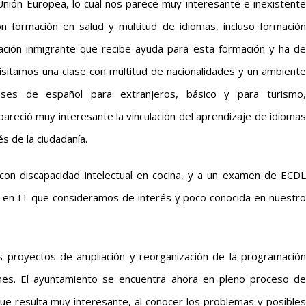
 Unión Europea, lo cual nos parece muy interesante e inexistente
 formación en salud y multitud de idiomas, incluso formación
lación inmigrante que recibe ayuda para esta formación y ha de
Visitamos una clase con multitud de nacionalidades y un ambiente
ases de español para extranjeros, básico y para turismo,
reció muy interesante la vinculación del aprendizaje de idiomas
s de la ciudadanía.
on discapacidad intelectual en cocina, y a un examen de ECDL
n en IT que consideramos de interés y poco conocida en nuestro
us proyectos de ampliación y reorganización de la programación
iones. El ayuntamiento se encuentra ahora en pleno proceso de
o que resulta muy interesante, al conocer los problemas y posibles