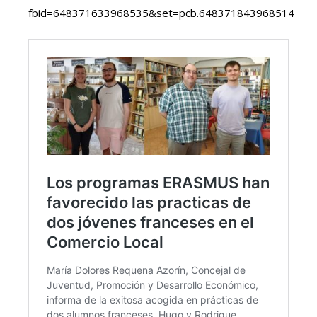
fbid=648371633968535&set=pcb.648371843968514