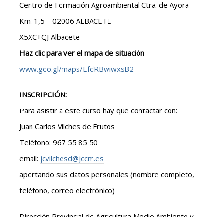
Centro de Formación Agroambiental Ctra. de Ayora
Km. 1,5 – 02006 ALBACETE
X5XC+QJ Albacete
Haz clic para ver el mapa de situación
www.goo.gl/maps/EfdRBwiwxsB2
INSCRIPCIÓN:
Para asistir a este curso hay que contactar con:
Juan Carlos Vilches de Frutos
Teléfono: 967 55 85 50
email:
jcvilchesd@jccm.es
aportando sus datos personales (nombre completo,
teléfono, correo electrónico)
Dirección Provincial de Agricultura Medio Ambiente y