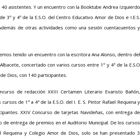
 40 asistentes. Y un encuentro con la Booktube Andrea Izquierdo
de 3º y 4º de la E.S.O. del Centro Educativo Amor de Dios e I.E.S.
 Además de otras actividades como una sesión cuentacuentos y
hemos tenido un encuentro con la escritora Ana Alonso, dentro del
lbacete, concertado con varios cursos entre 1º y 4º de la E.S.O
 de Dios, con 140 participantes.
curso de redacción XXIII Certamen Literario Evaristo Bañón,
ursos de 1º a 4º de la E.S.O. del I. E. S. Pintor Rafael Requena y
icipantes. XXIV Concurso de tarjetas Navideñas, con entrega de
cto de entrega de premios en el Auditorio Municipal. De los cursos
afael Requena y Colegio Amor de Dios, solo se han presentado 3