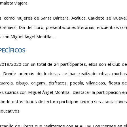
 maleta viajera.
les, como Mujeres de Santa Bárbara, Acaluca, Caudete se Mueve,
 Carnaval, Día del Libro, presentaciones literarias, encuentros con
 con Miguel Ángel Montilla …
PECÍFICOS
2019/2020 con un total de 24 participantes, ellos son el Club de
 Donde además de lecturas se han realizado otras muchas
rela, dibujo, origami, disfraces, poesía, villancicos, fiesta de
e usuarios con Miguel Ángel Montilla…Destacar la participación en
 donde estos clubes de lectura participan junto a sus asociaciones
educativos.
cadillo de Libros que realizamos con ACAFEM. Los viernes en el